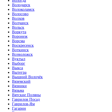
Вологда
Володарск
Волоколамск
Волосово
Волхов
Волчанск
Вольск
Воркута
Воронеж
Ворсма
Воскресенск
Воткинск
Всеволожск
Вуктыл
Выборг
Выкса
Вытегра
Вышний Волочёк
Вяземский
Вязники
Вязьма
Вятские Поляны
Гаврилов Посад
Гаврилов-Ям
Гагарин