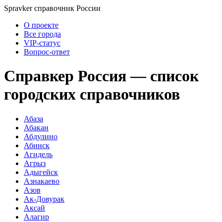
Spravker
справочник России
О проекте
Все города
VIP-статус
Вопрос-ответ
Справкер Россия — список
городских справочников
Абаза
Абакан
Абдулино
Абинск
Агидель
Агрыз
Адыгейск
Азнакаево
Азов
Ак-Довурак
Аксай
Алагир