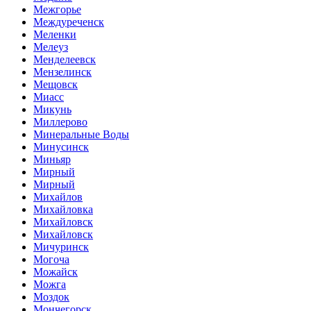
Межгорье
Междуреченск
Меленки
Мелеуз
Менделеевск
Мензелинск
Мещовск
Миасс
Микунь
Миллерово
Минеральные Воды
Минусинск
Миньяр
Мирный
Мирный
Михайлов
Михайловка
Михайловск
Михайловск
Мичуринск
Могоча
Можайск
Можга
Моздок
Мончегорск