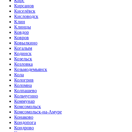
Кирс
Кирсанов
Киселёвск
Кисловодск
Клин
Клинцы
Ковдор
Ковров
Ковылкино
Когалым
Кодинск
Козельск
Козловка
Козьмодемьянск
Кола
Кологрив
Коломна
Колпашево
Кольчугино
Коммунар
Комсомольск
Комсомольск-на-Амуре
Конаково
Кондопога
Кондрово