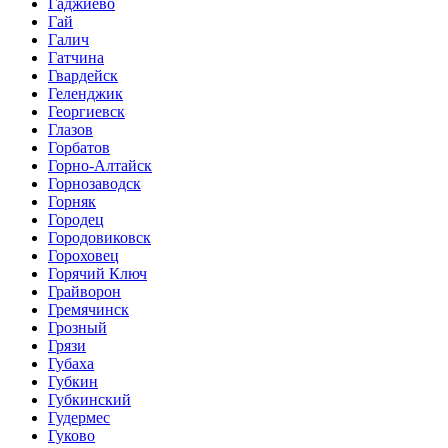
Гаджиево
Гай
Галич
Гатчина
Гвардейск
Геленджик
Георгиевск
Глазов
Горбатов
Горно-Алтайск
Горнозаводск
Горняк
Городец
Городовиковск
Гороховец
Горячий Ключ
Грайворон
Гремячинск
Грозный
Грязи
Губаха
Губкин
Губкинский
Гудермес
Гуково