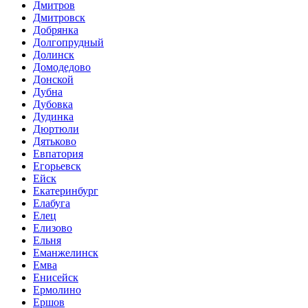
Дмитров
Дмитровск
Добрянка
Долгопрудный
Долинск
Домодедово
Донской
Дубна
Дубовка
Дудинка
Дюртюли
Дятьково
Евпатория
Егорьевск
Ейск
Екатеринбург
Елабуга
Елец
Елизово
Ельня
Еманжелинск
Емва
Енисейск
Ермолино
Ершов