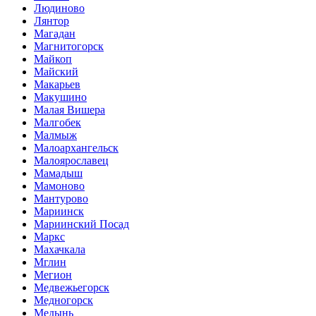
Людиново
Лянтор
Магадан
Магнитогорск
Майкоп
Майский
Макарьев
Макушино
Малая Вишера
Малгобек
Малмыж
Малоархангельск
Малоярославец
Мамадыш
Мамоново
Мантурово
Мариинск
Мариинский Посад
Маркс
Махачкала
Мглин
Мегион
Медвежьегорск
Медногорск
Медынь