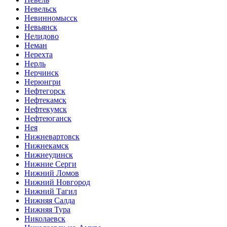
Невельск
Невинномысск
Невьянск
Нелидово
Неман
Нерехта
Нерль
Нерчинск
Нерюнгри
Нефтегорск
Нефтекамск
Нефтекумск
Нефтеюганск
Нея
Нижневартовск
Нижнекамск
Нижнеудинск
Нижние Серги
Нижний Ломов
Нижний Новгород
Нижний Тагил
Нижняя Салда
Нижняя Тура
Николаевск