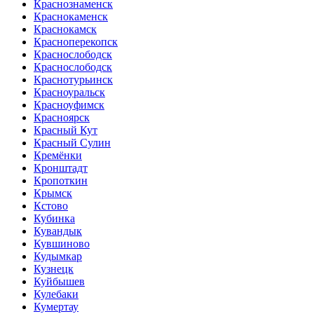
Краснознаменск
Краснокаменск
Краснокамск
Красноперекопск
Краснослободск
Краснослободск
Краснотурьинск
Красноуральск
Красноуфимск
Красноярск
Красный Кут
Красный Сулин
Кремёнки
Кронштадт
Кропоткин
Крымск
Кстово
Кубинка
Кувандык
Кувшиново
Кудымкар
Кузнецк
Куйбышев
Кулебаки
Кумертау