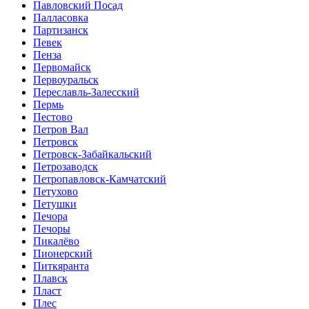
Павловский Посад
Палласовка
Партизанск
Певек
Пенза
Первомайск
Первоуральск
Переславль-Залесский
Пермь
Пестово
Петров Вал
Петровск
Петровск-Забайкальский
Петрозаводск
Петропавловск-Камчатский
Петухово
Петушки
Печора
Печоры
Пикалёво
Пионерский
Питкяранта
Плавск
Пласт
Плес