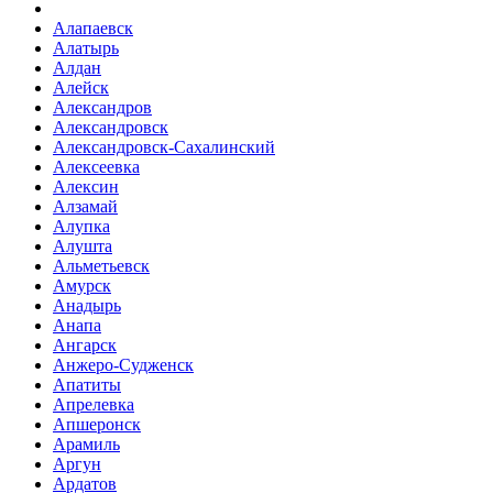
Алапаевск
Алатырь
Алдан
Алейск
Александров
Александровск
Александровск-Сахалинский
Алексеевка
Алексин
Алзамай
Алупка
Алушта
Альметьевск
Амурск
Анадырь
Анапа
Ангарск
Анжеро-Судженск
Апатиты
Апрелевка
Апшеронск
Арамиль
Аргун
Ардатов