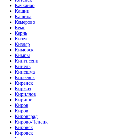
Качканар
Кашин
Кашира
Кемерово
Кемь
Керчь
Кизел
Кизляр
Кимовск
Кимры
Кингисепп
Кинель
Кинешма
Киреевск
Киренск
Киржач
Кириллов
Кириши
Киров
Киров
Кировград
Кирово-Чепецк
Кировск
Кировск