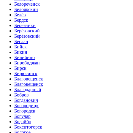
Белореченск
Белоярский
Белёв
Бердск
Березники
Берёзовский
Берёзовский
Беслан
Бийск
Бикин
Билибино
Биробиджан
Бирск
Бирюсинск
Благовещенск
Благовещенск
Благодарный
Бобров
Богданович
Богородицк
Богородск
Богучар
Бодайбо
Бокситогорск
Бологое