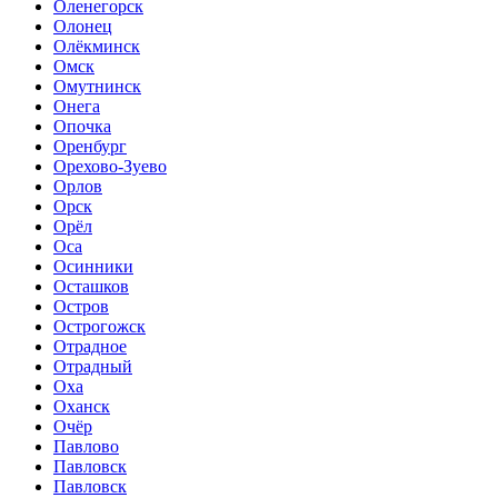
Оленегорск
Олонец
Олёкминск
Омск
Омутнинск
Онега
Опочка
Оренбург
Орехово-Зуево
Орлов
Орск
Орёл
Оса
Осинники
Осташков
Остров
Острогожск
Отрадное
Отрадный
Оха
Оханск
Очёр
Павлово
Павловск
Павловск