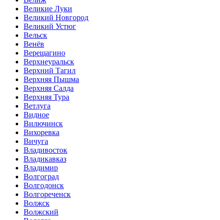
Великие Луки
Великий Новгород
Великий Устюг
Вельск
Венёв
Верещагино
Верхнеуральск
Верхний Тагил
Верхняя Пышма
Верхняя Салда
Верхняя Тура
Ветлуга
Видное
Вилючинск
Вихоревка
Вичуга
Владивосток
Владикавказ
Владимир
Волгоград
Волгодонск
Волгореченск
Волжск
Волжский