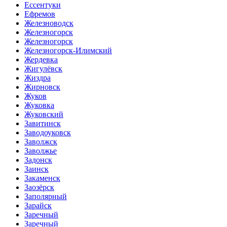
Ессентуки
Ефремов
Железноводск
Железногорск
Железногорск
Железногорск-Илимский
Жердевка
Жигулёвск
Жиздра
Жирновск
Жуков
Жуковка
Жуковский
Завитинск
Заводоуковск
Заволжск
Заволжье
Задонск
Заинск
Закаменск
Заозёрск
Заполярный
Зарайск
Заречный
Заречный