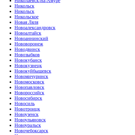
Николаевск-на-Амуре
Никольск
Никольск
Никольское
Новая Ляля
Новоалександровск
Новоалтайск
Новоаннинский
Нововоронеж
Новодвинск
Новозыбков
Новокубанск
Новокузнецк
Новокуйбышевск
Новомичуринск
Новомосковск
Новопавловск
Новороссийск
Новосибирск
Новосиль
Новотроицк
Новоузенск
Новоульяновск
Новоуральск
Новочебоксарск