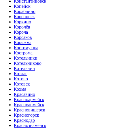
Константиновск
Копейск
Кораблино
Кореновск
Коркино
Королёв
Короча
Корсаков
Коряжма
Костомукша
Кострома
Котельники
Котельниково
Котельнич
Котлас
Котово
Котовск
Кохма
Красавино
Красноармейск
Красноармейск
Красновишерск
Красногорск
Краснодар
Краснознаменск