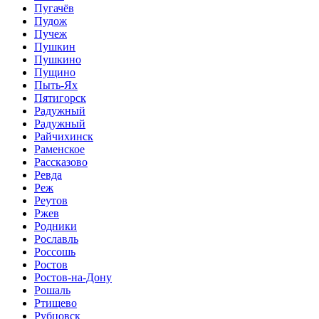
Пугачёв
Пудож
Пучеж
Пушкин
Пушкино
Пущино
Пыть-Ях
Пятигорск
Радужный
Радужный
Райчихинск
Раменское
Рассказово
Ревда
Реж
Реутов
Ржев
Родники
Рославль
Россошь
Ростов
Ростов-на-Дону
Рошаль
Ртищево
Рубцовск