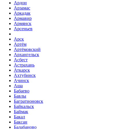
Ардон
Арзамас
Аркадак
Армавир
Армянск
Арсеньев
Арск
Артём
Артёмовский
Архангельск
Асбест
Астрахань
Аткарск
Ахтубинск
Ачинск
Аша
Бабаево
Бавлы
Багратионовск
Байкальск
Баймак
Бакал
Баксан
Балабаново