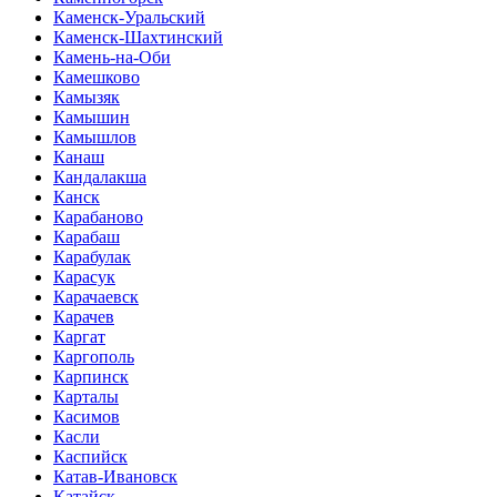
Каменск-Уральский
Каменск-Шахтинский
Камень-на-Оби
Камешково
Камызяк
Камышин
Камышлов
Канаш
Кандалакша
Канск
Карабаново
Карабаш
Карабулак
Карасук
Карачаевск
Карачев
Каргат
Каргополь
Карпинск
Карталы
Касимов
Касли
Каспийск
Катав-Ивановск
Катайск