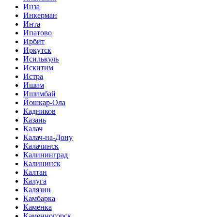
Инза
Инкерман
Инта
Ипатово
Ирбит
Иркутск
Исилькуль
Искитим
Истра
Ишим
Ишимбай
Йошкар-Ола
Кадников
Казань
Калач
Калач-на-Дону
Калачинск
Калининград
Калининск
Калтан
Калуга
Калязин
Камбарка
Каменка
Каменногорск