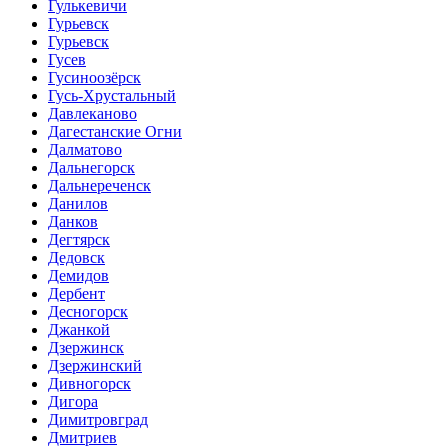
Гулькевичи
Гурьевск
Гурьевск
Гусев
Гусиноозёрск
Гусь-Хрустальный
Давлеканово
Дагестанские Огни
Далматово
Дальнегорск
Дальнереченск
Данилов
Данков
Дегтярск
Дедовск
Демидов
Дербент
Десногорск
Джанкой
Дзержинск
Дзержинский
Дивногорск
Дигора
Димитровград
Дмитриев