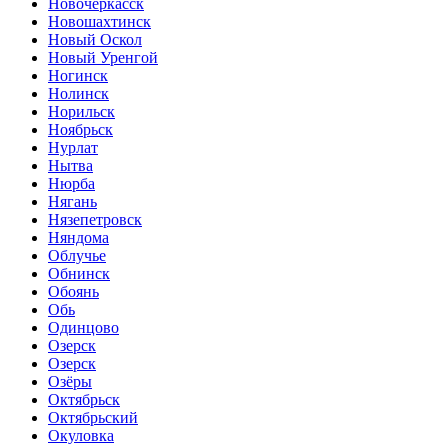
Новочеркасск
Новошахтинск
Новый Оскол
Новый Уренгой
Ногинск
Нолинск
Норильск
Ноябрьск
Нурлат
Нытва
Нюрба
Нягань
Нязепетровск
Няндома
Облучье
Обнинск
Обоянь
Обь
Одинцово
Озерск
Озерск
Озёры
Октябрьск
Октябрьский
Окуловка