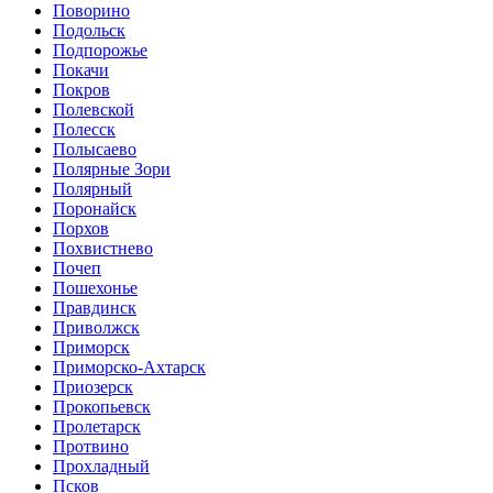
Поворино
Подольск
Подпорожье
Покачи
Покров
Полевской
Полесск
Полысаево
Полярные Зори
Полярный
Поронайск
Порхов
Похвистнево
Почеп
Пошехонье
Правдинск
Приволжск
Приморск
Приморско-Ахтарск
Приозерск
Прокопьевск
Пролетарск
Протвино
Прохладный
Псков