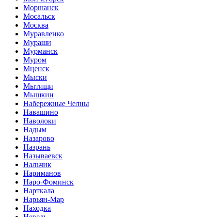
Моршанск
Мосальск
Москва
Муравленко
Мураши
Мурманск
Муром
Мценск
Мыски
Мытищи
Мышкин
Набережные Челны
Навашино
Наволоки
Надым
Назарово
Назрань
Называевск
Нальчик
Нариманов
Наро-Фоминск
Нарткала
Нарьян-Мар
Находка
Невель