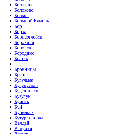
Болотное
Болохово
Болхов
Большой Камень
Бор
Борзя
Борисоглебск
Боровичи
Боровск
Бородино
Братск
Бронницы
Брянск
Бугульма
Бугуруслан
Будённовск
Бузулук
Буинск
Буй
Буйнакск
Бутурлиновка
Валдай
Валуйки
Велиж