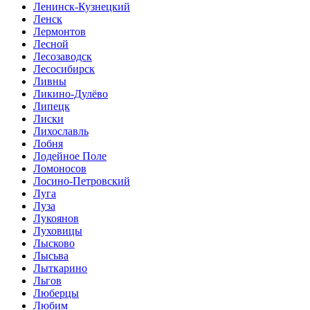
Ленинск-Кузнецкий
Ленск
Лермонтов
Лесной
Лесозаводск
Лесосибирск
Ливны
Ликино-Дулёво
Липецк
Лиски
Лихославль
Лобня
Лодейное Поле
Ломоносов
Лосино-Петровский
Луга
Луза
Лукоянов
Луховицы
Лысково
Лысьва
Лыткарино
Льгов
Люберцы
Любим