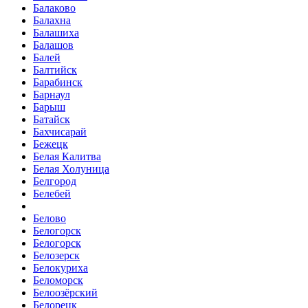
Балаково
Балахна
Балашиха
Балашов
Балей
Балтийск
Барабинск
Барнаул
Барыш
Батайск
Бахчисарай
Бежецк
Белая Калитва
Белая Холуница
Белгород
Белебей
Белово
Белогорск
Белогорск
Белозерск
Белокуриха
Беломорск
Белоозёрский
Белорецк