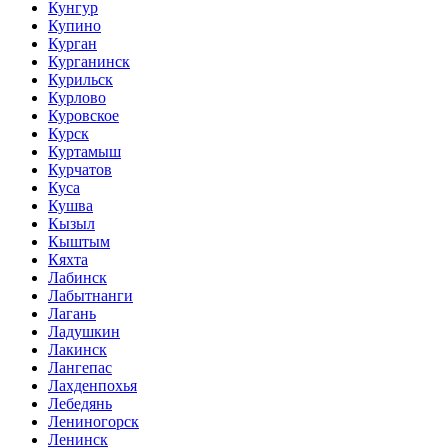
Кунгур
Купино
Курган
Курганинск
Курильск
Курлово
Куровское
Курск
Куртамыш
Курчатов
Куса
Кушва
Кызыл
Кыштым
Кяхта
Лабинск
Лабытнанги
Лагань
Ладушкин
Лакинск
Лангепас
Лахденпохья
Лебедянь
Лениногорск
Ленинск