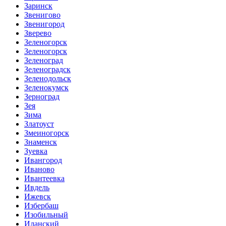
Заринск
Звенигово
Звенигород
Зверево
Зеленогорск
Зеленогорск
Зеленоград
Зеленоградск
Зеленодольск
Зеленокумск
Зерноград
Зея
Зима
Златоуст
Змеиногорск
Знаменск
Зуевка
Ивангород
Иваново
Ивантеевка
Ивдель
Ижевск
Избербаш
Изобильный
Иланский