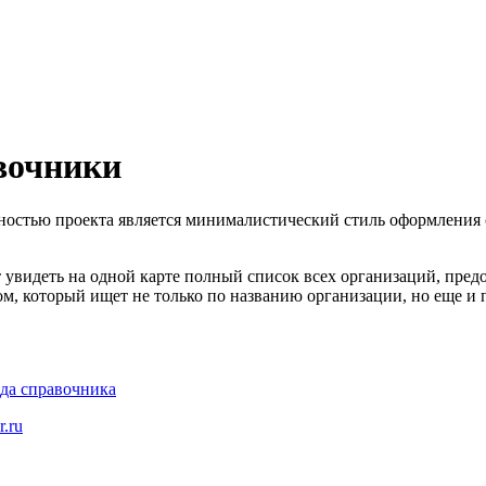
вочники
нностью проекта является минималистический стиль оформления
ет увидеть на одной карте полный список всех организаций, пр
 который ищет не только по названию организации, но еще и по
ода справочника
r.ru