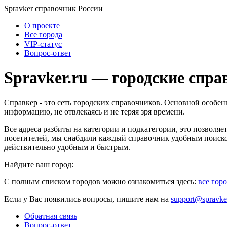
Spravker
справочник России
О проекте
Все города
VIP-статус
Вопрос-ответ
Spravker.ru
— городские спра
Справкер - это сеть городских справочников. Основной особе
информацию, не отвлекаясь и не теряя зря времени.
Все адреса разбиты на категории и подкатегории, это позволя
посетителей, мы снабдили каждый справочник удобным поиском,
действительно удобным и быстрым.
Найдите ваш город:
С полным списком городов можно ознакомиться здесь:
все гор
Если у Вас появились вопросы, пишите нам на
support@spravke
Обратная связь
Вопрос-ответ