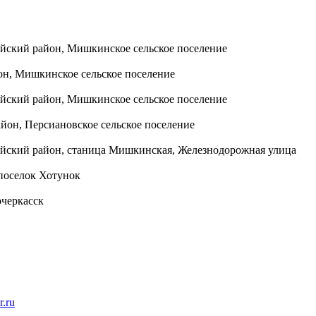
айский район, Мишкинское сельское поселение
он, Мишкинское сельское поселение
айский район, Мишкинское сельское поселение
айон, Персиановское сельское поселение
сайский район, станица Мишкинская, Железнодорожная улица
 поселок Хотунок
очеркасск
r.ru