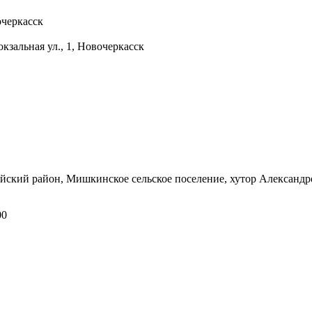
очеркасск
окзальная ул., 1, Новочеркасск
айский район, Мишкинское сельское поселение, хутор Александр
00