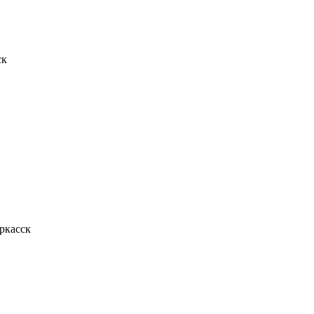
ск
ркасск