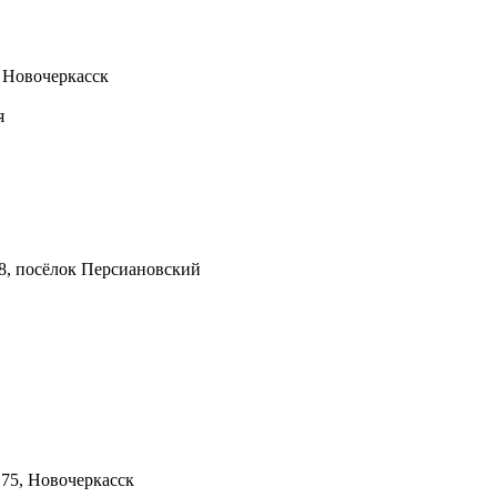
 Новочеркасск
я
 8, посёлок Персиановский
 75, Новочеркасск