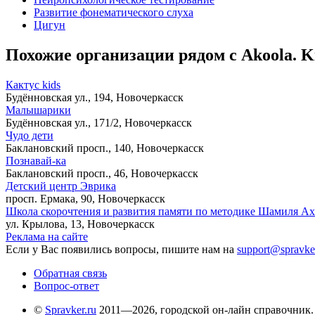
Развитие фонематического слуха
Цигун
Похожие организации рядом с Akoola. K
Кактус kids
Будённовская ул., 194, Новочеркасск
Малышарики
Будённовская ул., 171/2, Новочеркасск
Чудо дети
Баклановский просп., 140, Новочеркасск
Познавай-ка
Баклановский просп., 46, Новочеркасск
Детский центр Эврика
просп. Ермака, 90, Новочеркасск
Школа скорочтения и развития памяти по методике Шамиля А
ул. Крылова, 13, Новочеркасск
Реклама на сайте
Если у Вас появились вопросы, пишите нам на
support@spravke
Обратная связь
Вопрос-ответ
©
Spravker.ru
2011—2026, городской он-лайн справочник.