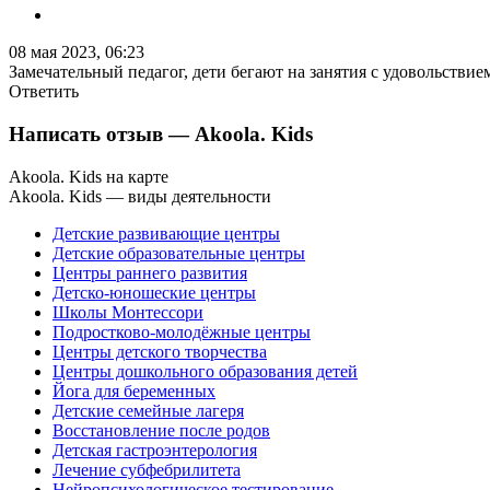
08 мая 2023, 06:23
Замечательный педагог, дети бегают на занятия с удовольствие
Ответить
Написать отзыв
— Akoola. Kids
Akoola. Kids на карте
Akoola. Kids — виды деятельности
Детские развивающие центры
Детские образовательные центры
Центры раннего развития
Детско-юношеские центры
Школы Монтессори
Подростково-молодёжные центры
Центры детского творчества
Центры дошкольного образования детей
Йога для беременных
Детские семейные лагеря
Восстановление после родов
Детская гастроэнтерология
Лечение субфебрилитета
Нейропсихологическое тестирование