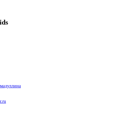
ids
хмадуллина
r.ru