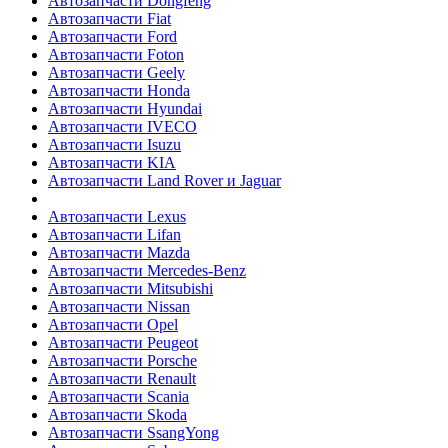
Автозапчасти Dongfeng
Автозапчасти Fiat
Автозапчасти Ford
Автозапчасти Foton
Автозапчасти Geely
Автозапчасти Honda
Автозапчасти Hyundai
Автозапчасти IVECO
Автозапчасти Isuzu
Автозапчасти KIA
Автозапчасти Land Rover и Jaguar
Автозапчасти Lexus
Автозапчасти Lifan
Автозапчасти Mazda
Автозапчасти Mercedes-Benz
Автозапчасти Mitsubishi
Автозапчасти Nissan
Автозапчасти Opel
Автозапчасти Peugeot
Автозапчасти Porsche
Автозапчасти Renault
Автозапчасти Scania
Автозапчасти Skoda
Автозапчасти SsangYong