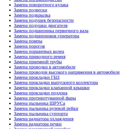
Замена поворотного кулака
Замена подвески
Замена подкрылка
Замена подушек безопасности
Замена подушки двигателя
Замена подшипника первичного вала
Замена подшипников генератора
Замена помпы
Замена порогов
Замена поршневых колец
Замена приводного ремня
Замена приемной трубы
Замена проводки в автомобиле
Замена проводов высокого напряжения в автомобиле
Замена прокладки ГБЦ
Замена прокладки выпускного коллектора
Замена прокладки клапанной крышки
Замена прокладки поддона
Замена противотуманной фары
Замена пыльника ШРУСа
Замена пыльника рулевой рейки
Замена пыльника суппорта
Замена радиатора охлаждения
Замена радиатора печки