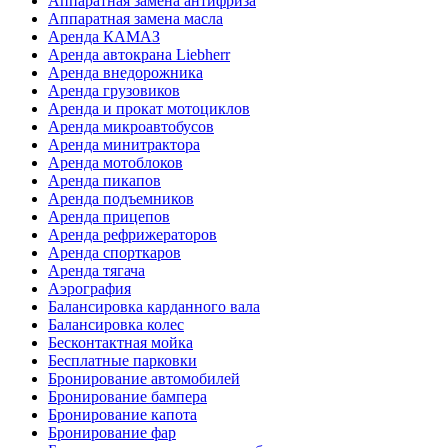
Аппаратная замена антифриза
Аппаратная замена масла
Аренда КАМАЗ
Аренда автокрана Liebherr
Аренда внедорожника
Аренда грузовиков
Аренда и прокат мотоциклов
Аренда микроавтобусов
Аренда минитрактора
Аренда мотоблоков
Аренда пикапов
Аренда подъемников
Аренда прицепов
Аренда рефрижераторов
Аренда спорткаров
Аренда тягача
Аэрография
Балансировка карданного вала
Балансировка колес
Бесконтактная мойка
Бесплатные парковки
Бронирование автомобилей
Бронирование бампера
Бронирование капота
Бронирование фар