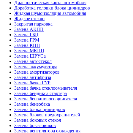
Диагностическая карта автомобиля
Доработка головки блока цилиндров
Жидкая шумоизоляция автомобиля
Жидкое стекло
Закрытая парковка
Замена АКПП
Замена ГБЦ
Замена ГРМ
Замена КПП
Замена МКПП
Замена ШРУСа
Замена автостекол
Замена аккумулятора
Замена амортизаторов
Замена антифриза
Замена бачка ГУР
Замена бачка стеклоомывателя
Замена бендикса стартера
Замена бензинового двигателя
Замена бензобака
Замена блока цилиндров
Замена блоков предохранителей
Замена боковых стекол
Замена брызговиков
Замена вентилятора охлаждения