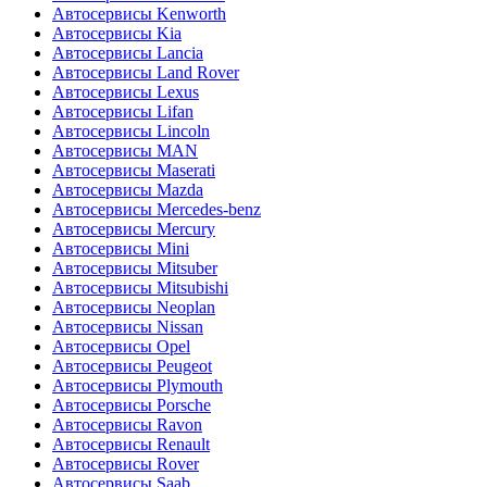
Автосервисы Kenworth
Автосервисы Kia
Автосервисы Lancia
Автосервисы Land Rover
Автосервисы Lexus
Автосервисы Lifan
Автосервисы Lincoln
Автосервисы MAN
Автосервисы Maserati
Автосервисы Mazda
Автосервисы Mercedes-benz
Автосервисы Mercury
Автосервисы Mini
Автосервисы Mitsuber
Автосервисы Mitsubishi
Автосервисы Neoplan
Автосервисы Nissan
Автосервисы Opel
Автосервисы Peugeot
Автосервисы Plymouth
Автосервисы Porsche
Автосервисы Ravon
Автосервисы Renault
Автосервисы Rover
Автосервисы Saab