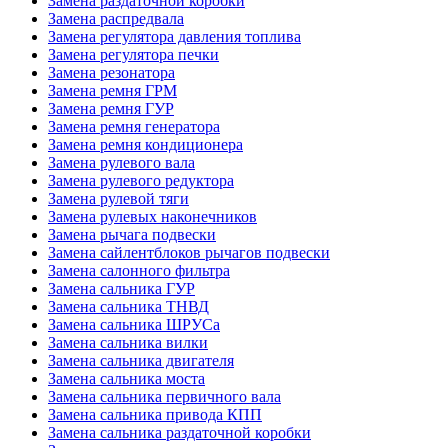
Замена раздаточной коробки
Замена распредвала
Замена регулятора давления топлива
Замена регулятора печки
Замена резонатора
Замена ремня ГРМ
Замена ремня ГУР
Замена ремня генератора
Замена ремня кондиционера
Замена рулевого вала
Замена рулевого редуктора
Замена рулевой тяги
Замена рулевых наконечников
Замена рычага подвески
Замена сайлентблоков рычагов подвески
Замена салонного фильтра
Замена сальника ГУР
Замена сальника ТНВД
Замена сальника ШРУСа
Замена сальника вилки
Замена сальника двигателя
Замена сальника моста
Замена сальника первичного вала
Замена сальника привода КПП
Замена сальника раздаточной коробки