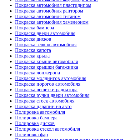
Покраска автомобиля пластидипом
Покраска автомобиля раптором
Покраска автомобиля титаном
Покраска автомобиля хамелеоном
Покраска бампера
Покраска двери автомобиля
Покраска дисков
Покраска зеркал автомобиля
Покраска капота
Покраска крыла
Покраска крыши автомобиля
Покраска крышки багажника
Покраска лонжерона
Покраска молдингов автомобиля
Покраска порогов автомобиля
Покраска решетки радиатора
Покраска ручки двери автомобиля
Покраска стоек автомобиля
Покраска царапин на авто
Полировка автомобиля
Полировка бампера
Полировка дисков
Полировка стекол автомобиля
Полировка фар