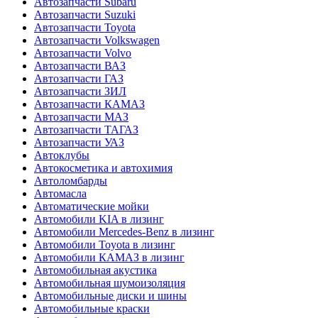
Автозапчасти Subaru
Автозапчасти Suzuki
Автозапчасти Toyota
Автозапчасти Volkswagen
Автозапчасти Volvo
Автозапчасти ВАЗ
Автозапчасти ГАЗ
Автозапчасти ЗИЛ
Автозапчасти КАМАЗ
Автозапчасти МАЗ
Автозапчасти ТАГАЗ
Автозапчасти УАЗ
Автоклубы
Автокосметика и автохимия
Автоломбарды
Автомасла
Автоматические мойки
Автомобили KIA в лизинг
Автомобили Mercedes-Benz в лизинг
Автомобили Toyota в лизинг
Автомобили КАМАЗ в лизинг
Автомобильная акустика
Автомобильная шумоизоляция
Автомобильные диски и шины
Автомобильные краски