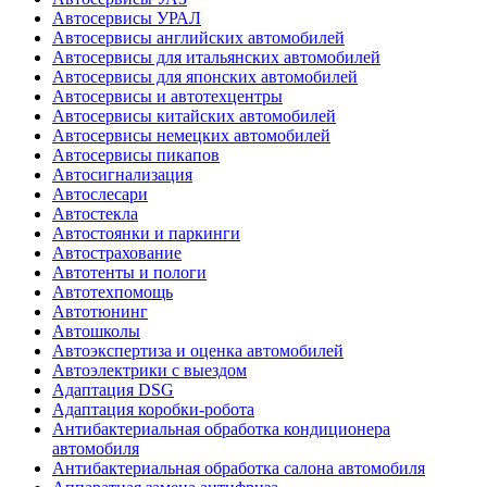
Автосервисы УРАЛ
Автосервисы английских автомобилей
Автосервисы для итальянских автомобилей
Автосервисы для японских автомобилей
Автосервисы и автотехцентры
Автосервисы китайских автомобилей
Автосервисы немецких автомобилей
Автосервисы пикапов
Автосигнализация
Автослесари
Автостекла
Автостоянки и паркинги
Автострахование
Автотенты и пологи
Автотехпомощь
Автотюнинг
Автошколы
Автоэкспертиза и оценка автомобилей
Автоэлектрики с выездом
Адаптация DSG
Адаптация коробки-робота
Антибактериальная обработка кондиционера
автомобиля
Антибактериальная обработка салона автомобиля