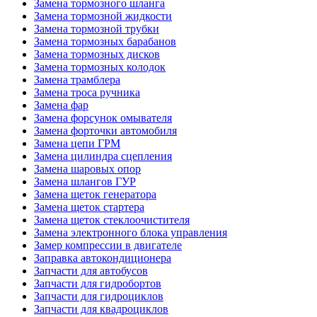
Замена тормозного шланга
Замена тормозной жидкости
Замена тормозной трубки
Замена тормозных барабанов
Замена тормозных дисков
Замена тормозных колодок
Замена трамблера
Замена троса ручника
Замена фар
Замена форсунок омывателя
Замена форточки автомобиля
Замена цепи ГРМ
Замена цилиндра сцепления
Замена шаровых опор
Замена шлангов ГУР
Замена щеток генератора
Замена щеток стартера
Замена щеток стеклоочистителя
Замена электронного блока управления
Замер компрессии в двигателе
Заправка автокондиционера
Запчасти для автобусов
Запчасти для гидробортов
Запчасти для гидроциклов
Запчасти для квадроциклов